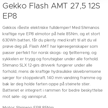
Gekko Flash AMT 27,5 12S
EP8
Gekkos råeste elektriske fulldemper! Med Shimanos
kraftige nye EP8 elmotor på hele 85Nm, og et stort
630Wh batteri, får du plenty med kraft til alt du vil
prøve deg på. Flash AMT har kjøreegenskaper som
passer perfekt for norsk skogs- og fjellterreng, og
sykkelen er trygg og forutsigbar under alle forhold.
Shimano SLX 12-girs drivverk fungerer under alle
forhold, mens de kraftige hydrauliske skivebremsene
sørger for stoppekraft. 140 mm vandring framme og
bak lar deg holde farten oppe på steinete stier.
Batteriet er integrert i rammen for bedre beskyttelse
mot søle- og vannsprut.
Motor: Shimano EP8 85Nm