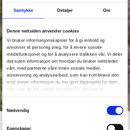
Samtykke
Detaljer
Om
Denne nettsiden anvender cookies
Vi bruker informasjonskapsler for å gi innhold og
annonser et personlig preg, for å levere sosiale
mediefunksjoner og for å analysere trafikken vår. Vi deler
dessuten informasjon om hvordan du bruker nettstedet
vårt, med partnerne våre innen sosiale medier,
annonsering og analysearbeid, som kan kombinere den
med annen informasjon du har gjort tilgjengelig for dem,
eller som de har samlet inn gjennom din bruk av
tjenestene deres.
Samtykkevalg
Nødvendig
Elektriske
Egenskaper