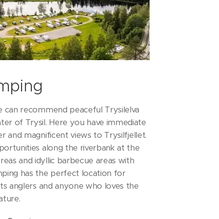
amping
 we can recommend peaceful Trysilelva
ter of Trysil. Here you have immediate
er and magnificent views to Trysilfjellet.
portunities along the riverbank at the
eas and idyllic barbecue areas with
mping has the perfect location for
orts anglers and anyone who loves the
ature.