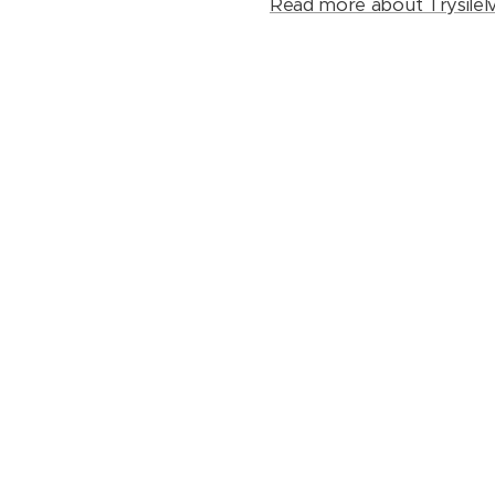
Read more about Trysilel
 us on Facebook
Follow us on I