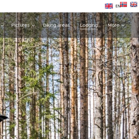
EN
Pictures
Biking areas
Lodging
More