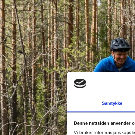
Samtykke
Denne nettsiden anvender c
Vi bruker informasjonskapsler