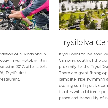
Trysilelva C
dation of all kinds and in
If you want to live easy,
zy Trysil Hotel, right in
Camping, south of the cen
ened in 2017, after a total
proximity to the Trysil Riv
 Trysil's first
There are great fishing op
restaurant.
campsite, nice swimming ar
evening sun. Trysilelva Ca
families with children, sp
peace and tranquillity of n