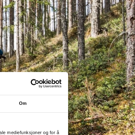
Om
iale mediefunksjoner og for å